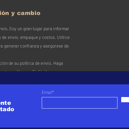
ción y cambio
nvío. Soy un gran lugar para informar
 de envío, empaque y costos. Utilice
ara generar confianza y asegúrese de
ción de su política de envío. Haga
texto y editarme. Es fácil.
 texto" o haga doble clic en mí para
a y realizar cambios en la fuente. Soy
Email*
na historia y que tus usuarios sepan
nte
tado