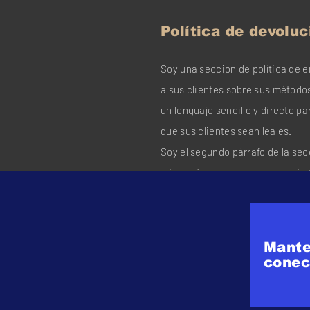
Política de devolu
Soy una sección de política de e
a sus clientes sobre sus métodos
un lenguaje sencillo y directo p
que sus clientes sean leales.
Soy el segundo párrafo de la sec
clic aquí para agregar su propio 
Simplemente haga clic en "Editar
agregar detalles sobre su polític
un gran lugar para que cuentes u
Mante
un poco más sobre ti.
conec