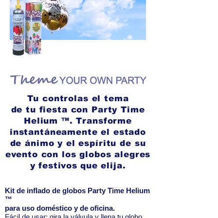
shutterstock_2211677075.jpg
shutterstock
Tu controlas el tema
de tu fiesta con Party Time
Helium ™. Transforme
instantáneamente el estado
de ánimo y el espíritu de su
evento con los globos alegres
y festivos
que elija.
Kit de inflado de globos Party Time Helium
™
para uso doméstico y de oficina.
Fácil de usar: gira la válvula y llena tu globo