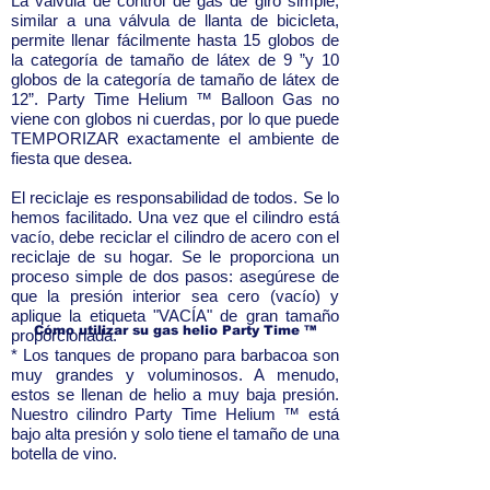
La válvula de control de gas de giro simple,
similar a una válvula de llanta de bicicleta,
permite llenar fácilmente hasta 15 globos de
la categoría de tamaño de látex de 9 ”y 10
globos de la categoría de tamaño de látex de
12”. Party Time Helium ™ Balloon Gas no
viene con globos ni cuerdas, por lo que puede
TEMPORIZAR exactamente el ambiente de
fiesta que desea.
El reciclaje es responsabilidad de todos. Se lo
hemos facilitado. Una vez que el cilindro está
vacío, debe reciclar el cilindro de acero con el
reciclaje de su hogar. Se le proporciona un
proceso simple de dos pasos: asegúrese de
que la presión interior sea cero (vacío) y
aplique la etiqueta "VACÍA" de gran tamaño
Cómo utilizar su
gas helio
Party Time
™
proporcionada.
* Los tanques de propano para barbacoa son
muy grandes y voluminosos. A menudo,
estos se llenan de helio a muy baja presión.
Nuestro cilindro Party Time Helium ™ está
bajo alta presión y solo tiene el tamaño de una
botella de vino.